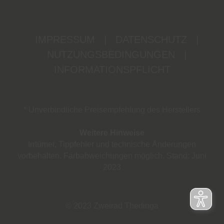
IMPRESSUM
|
DATENSCHUTZ
|
NUTZUNGSBEDINGUNGEN
|
INFORMATIONSPFLICHT
* Unverbindliche Preisempfehlung des Herstellers
Weitere Hinweise
Irrtümer, Tippfehler und technische Änderungen
vorbehalten. Farbabweichungen möglich. Stand: Juni
2023
© 2023 Zweirad Thedinga