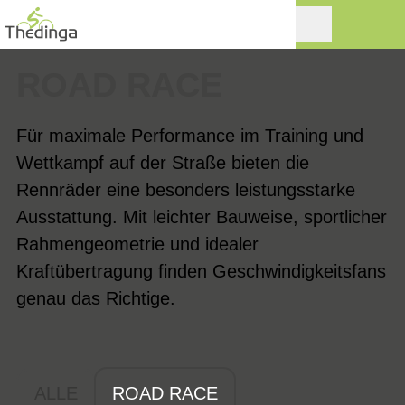
ROAD RACE
Für maximale Performance im Training und
Wettkampf auf der Straße bieten die
Rennräder eine besonders leistungsstarke
Ausstattung. Mit leichter Bauweise, sportlicher
Rahmengeometrie und idealer
Kraftübertragung finden Geschwindigkeitsfans
genau das Richtige.
ALLE
ROAD RACE