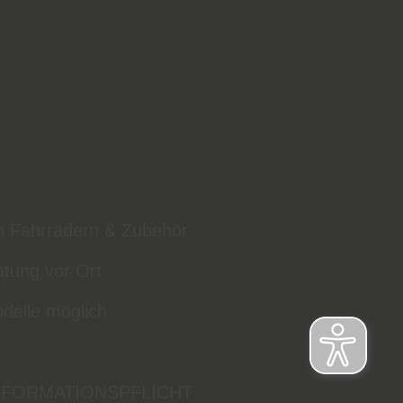
n Fahrrädern & Zubehör
atung vor Ort
odelle möglich
NFORMATIONSPFLICHT