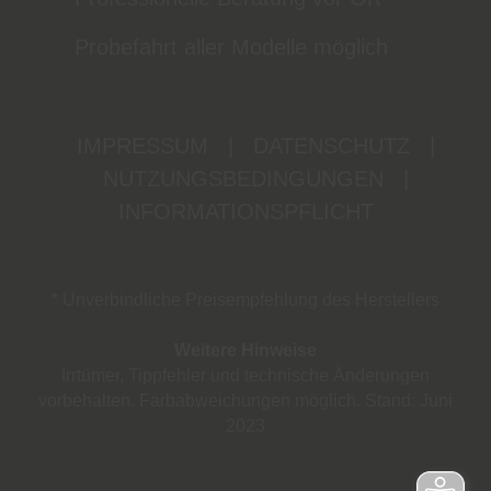
Probefahrt aller Modelle möglich
IMPRESSUM
|
DATENSCHUTZ
|
NUTZUNGSBEDINGUNGEN
|
INFORMATIONSPFLICHT
* Unverbindliche Preisempfehlung des Herstellers
Weitere Hinweise
Irrtümer, Tippfehler und technische Änderungen
vorbehalten. Farbabweichungen möglich. Stand: Juni
2023