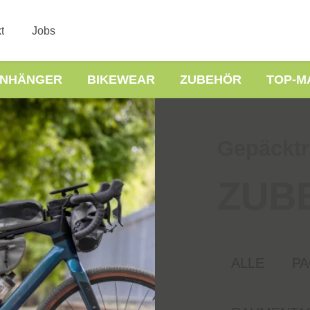
t
Jobs
NHÄNGER
BIKEWEAR
ZUBEHÖR
TOP-M
Gepäcktr
ZUB
ALLE
PA