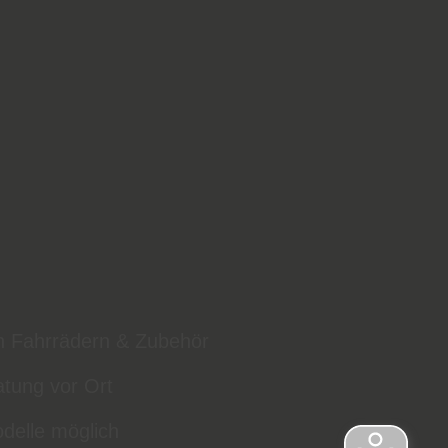
n Fahrrädern & Zubehör
atung vor Ort
odelle möglich