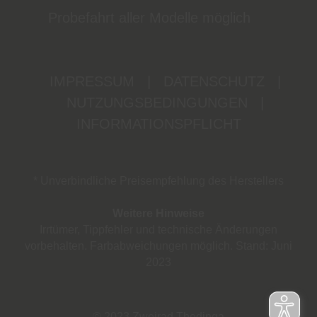
Probefahrt aller Modelle möglich
IMPRESSUM
|
DATENSCHUTZ
|
NUTZUNGSBEDINGUNGEN
|
INFORMATIONSPFLICHT
* Unverbindliche Preisempfehlung des Herstellers
Weitere Hinweise
Irrtümer, Tippfehler und technische Änderungen
vorbehalten. Farbabweichungen möglich. Stand: Juni
2023
© 2023 Zweirad Thedinga