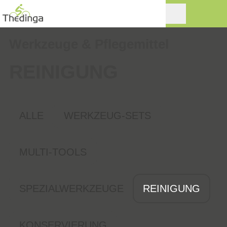
Werkzeuge & Pflegemittel
REINIGUNG
ALLE
WERKZEUG-SETS
MULTI-TOOLS
SPEZIALWERKZEUGE
REINIGUNG
KONSERVIERUNG