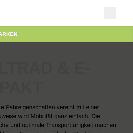
ARKEN
LTRAD & E-
PAKT
te Fahreigenschaften vereint mit einer
eise wird Mobilität ganz einfach. Die
läche und optimale Transportfähigkeit machen