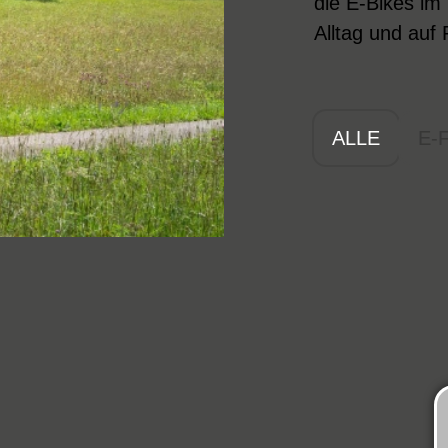
die E-Bikes im
Alltag und auf 
ALLE
E-