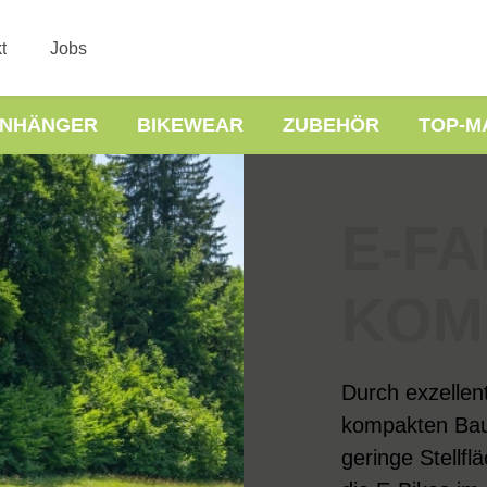
t
Jobs
NHÄNGER
BIKEWEAR
ZUBEHÖR
TOP-M
E-FA
KOM
Durch exzellen
kompakten Bauw
geringe Stellf