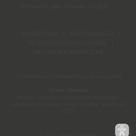
Probefahrt aller Modelle möglich
IMPRESSUM
|
DATENSCHUTZ
|
NUTZUNGSBEDINGUNGEN
|
INFORMATIONSPFLICHT
* Unverbindliche Preisempfehlung des Herstellers
Weitere Hinweise
Irrtümer, Tippfehler und technische Änderungen
vorbehalten. Farbabweichungen möglich. Stand: Juni
2023
© 2023 Zweirad Thedinga