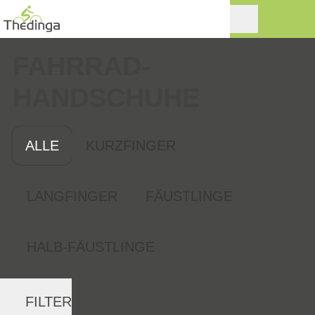
FAHRRAD­
HANDSCHUHE
ALLE
KURZFINGER
LANGFINGER
FÄUSTLINGE
HALB-FÄUSTLINGE
FILTER