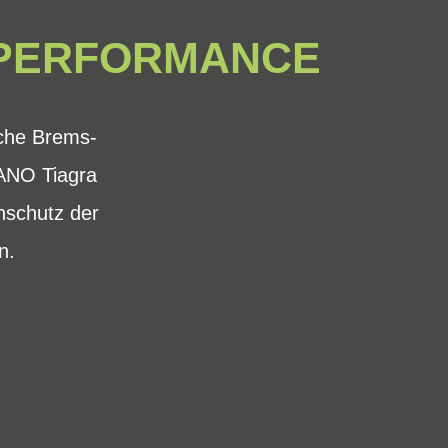
-PERFORMANCE
iche Brems-
ANO Tiagra
nschutz der
n.