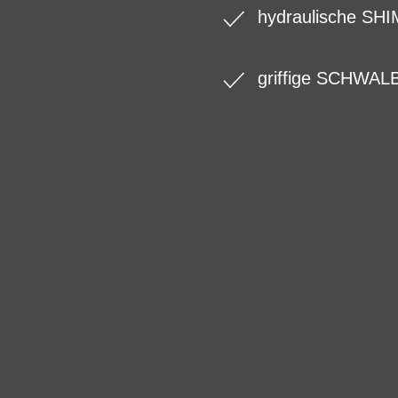
hydraulische SH
griffige SCHWALB