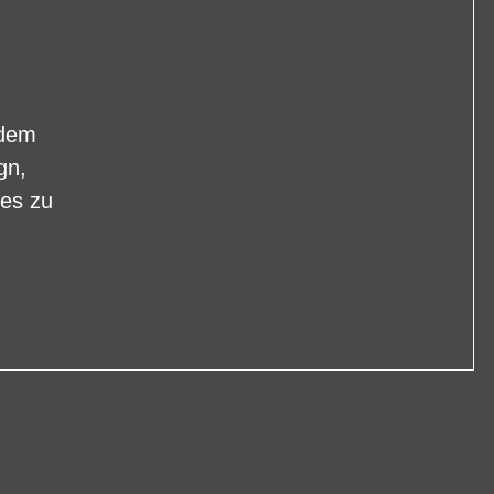
 dem
gn,
kes zu