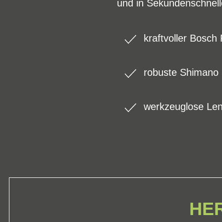
und in Sekundenschnelle
kraftvoller Bosc
robuste Shimano 
werkzeuglose Len
HER