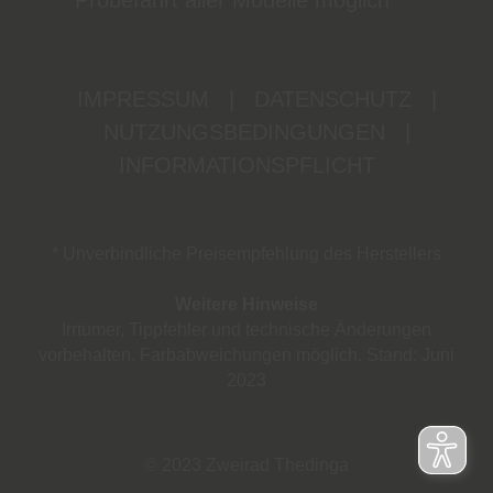
Probefahrt aller Modelle möglich
IMPRESSUM
|
DATENSCHUTZ
|
NUTZUNGSBEDINGUNGEN
|
INFORMATIONSPFLICHT
* Unverbindliche Preisempfehlung des Herstellers
Weitere Hinweise
Irrtümer, Tippfehler und technische Änderungen
vorbehalten. Farbabweichungen möglich. Stand: Juni
2023
© 2023 Zweirad Thedinga