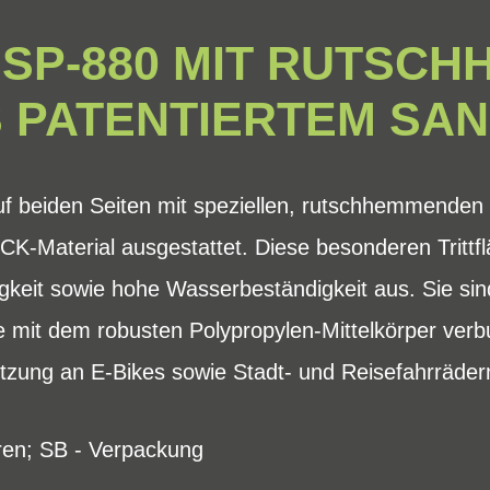
 SP-880 MIT RUTSC
 PATENTIERTEM SA
f beiden Seiten mit speziellen, rutschhemmenden T
-Material ausgestattet. Diese besonderen Trittfl
igkeit sowie hohe Wasserbeständigkeit aus. Sie sind
e mit dem robusten Polypropylen-Mittelkörper verb
tzung an E-Bikes sowie Stadt- und Reisefahrrädern
oren; SB - Verpackung