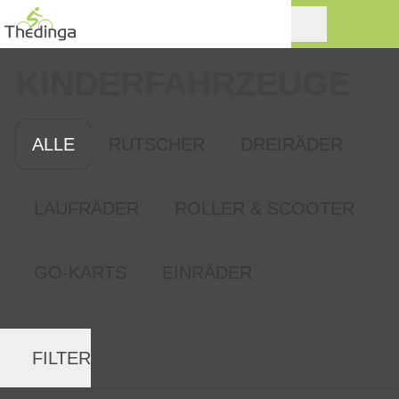
KINDER­FAHRZEUGE
ALLE
RUTSCHER
DREIRÄDER
LAUFRÄDER
ROLLER & SCOOTER
GO-KARTS
EINRÄDER
FILTER